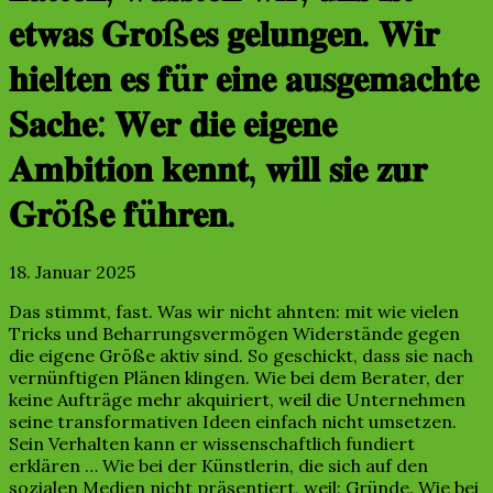
𝐞𝐭𝐰𝐚𝐬 𝐆𝐫𝐨ß𝐞𝐬 𝐠𝐞𝐥𝐮𝐧𝐠𝐞𝐧. 𝐖𝐢𝐫
𝐡𝐢𝐞𝐥𝐭𝐞𝐧 𝐞𝐬 𝐟ü𝐫 𝐞𝐢𝐧𝐞 𝐚𝐮𝐬𝐠𝐞𝐦𝐚𝐜𝐡𝐭𝐞
𝐒𝐚𝐜𝐡𝐞: 𝐖𝐞𝐫 𝐝𝐢𝐞 𝐞𝐢𝐠𝐞𝐧𝐞
𝐀𝐦𝐛𝐢𝐭𝐢𝐨𝐧 𝐤𝐞𝐧𝐧𝐭, 𝐰𝐢𝐥𝐥 𝐬𝐢𝐞 𝐳𝐮𝐫
𝐆𝐫öß𝐞 𝐟ü𝐡𝐫𝐞𝐧.
18. Januar 2025
Das stimmt, fast. Was wir nicht ahnten: mit wie vielen
Tricks und Beharrungsvermögen Widerstände gegen
die eigene Größe aktiv sind. So geschickt, dass sie nach
vernünftigen Plänen klingen. Wie bei dem Berater, der
keine Aufträge mehr akquiriert, weil die Unternehmen
seine transformativen Ideen einfach nicht umsetzen.
Sein Verhalten kann er wissenschaftlich fundiert
erklären … Wie bei der Künstlerin, die sich auf den
sozialen Medien nicht präsentiert, weil: Gründe. Wie bei