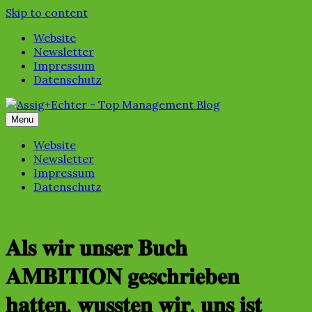
Skip to content
Website
Newsletter
Impressum
Datenschutz
Menu
Website
Newsletter
Impressum
Datenschutz
𝐀𝐥𝐬 𝐰𝐢𝐫 𝐮𝐧𝐬𝐞𝐫 𝐁𝐮𝐜𝐡
𝐀𝐌𝐁𝐈𝐓𝐈𝐎𝐍 𝐠𝐞𝐬𝐜𝐡𝐫𝐢𝐞𝐛𝐞𝐧
𝐡𝐚𝐭𝐭𝐞𝐧, 𝐰𝐮𝐬𝐬𝐭𝐞𝐧 𝐰𝐢𝐫, 𝐮𝐧𝐬 𝐢𝐬𝐭