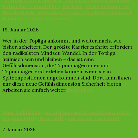
„Warum CEOs scheitern“ dazu hat Claudia Obmann,
Editor for Handelsblatt, Ressort „Unternehmen“ at
Handelsblatt publishing Group, Dorothea Assig und
Dorothee Echter interviewt.
19. Januar 2026
Wer in der Topliga ankommt und weitermacht wie
bisher, scheitert. Der größte Karriereschritt erfordert
den radikalsten Mindset-Wandel. In der Topliga
heimisch sein und bleiben – das ist eine
Gefühlsdimension, die Topmanagerinnen und
Topmanager erst erleben können, wenn sie in
Spitzenpositionen angekommen sind. Dort kann ihnen
nur diese neue Gefühlsdimension Sicherheit bieten.
Arbeiten sie einfach weiter,
Read More
Dear ambitious, you are successful and have a lot of
responsibility. How will your career continue?
7. Januar 2026