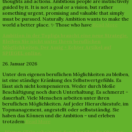
thoughts and actions. Ambitious people are instinctively
guided by it. It is not a goal or a vision, but rather
something urgent, promising and valuable that simply
must be pursued. Naturally. Ambition wants to make the
world a better place. ✨ Those who have
Read More
Ambition in der Topliga braucht eine neue Strategie.
Bleiben Sie nicht unter Ihren beruflichen
Möglichkeiten. Der Assig + Echter Artikel auf
SPIEGEL online.
26. Januar 2026
Unter den eigenen beruflichen Möglichkeiten zu bleiben,
ist eine ständige Kränkung des Selbstwertgefühls. Es
lässt sich nicht kompensieren. Weder durch bloße
Beschäftigung noch durch Unterhaltung. Es schmerzt –
dauerhaft. Viele Menschen arbeiten unter ihren
beruflichen Möglichkeiten. Auf jeder Hierarchiestufe, im
Topmanagement, angestellt oder selbstständig. Sie
haben das Können und die Ambition – und erleben
trotzdem
Read More