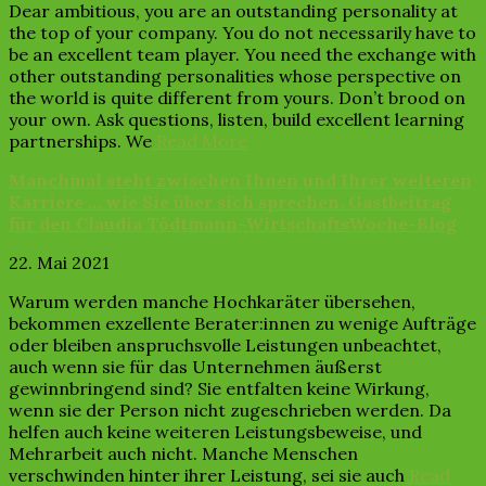
Dear ambitious, you are an outstanding personality at
the top of your company. You do not necessarily have to
be an excellent team player. You need the exchange with
other outstanding personalities whose perspective on
the world is quite different from yours. Don’t brood on
your own. Ask questions, listen, build excellent learning
partnerships. We
Read More
Manchmal steht zwischen Ihnen und Ihrer weiteren
Karriere … wie Sie über sich sprechen. Gastbeitrag
für den Claudia Tödtmann-WirtschaftsWoche-Blog
22. Mai 2021
Warum werden manche Hochkaräter übersehen,
bekommen exzellente Berater:innen zu wenige Aufträge
oder bleiben anspruchsvolle Leistungen unbeachtet,
auch wenn sie für das Unternehmen äußerst
gewinnbringend sind? Sie entfalten keine Wirkung,
wenn sie der Person nicht zugeschrieben werden. Da
helfen auch keine weiteren Leistungsbeweise, und
Mehrarbeit auch nicht. Manche Menschen
verschwinden hinter ihrer Leistung, sei sie auch
Read