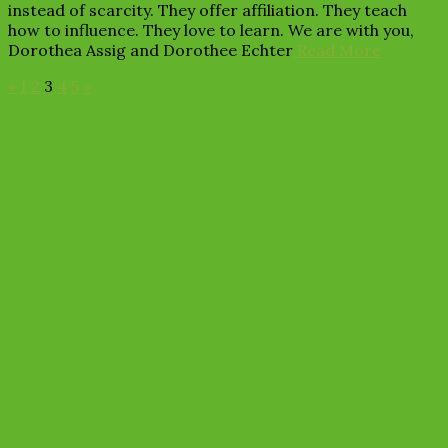
instead of scarcity. They offer affiliation. They teach
how to influence. They love to learn. We are with you,
Dorothea Assig and Dorothee Echter
Read More
«
1
2
3
4
5
»