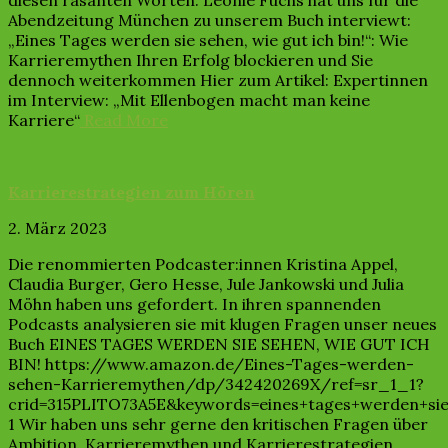
diesen rasanten Worten. Leonie Fuchs hat uns für die
Abendzeitung München zu unserem Buch interviewt:
„Eines Tages werden sie sehen, wie gut ich bin!“: Wie
Karrieremythen Ihren Erfolg blockieren und Sie
dennoch weiterkommen Hier zum Artikel: Expertinnen
im Interview: „Mit Ellenbogen macht man keine
Karriere“
Read More
Karrierestrategien zum Hören
2. März 2023
Die renommierten Podcaster:innen Kristina Appel,
Claudia Burger, Gero Hesse, Jule Jankowski und Julia
Möhn haben uns gefordert. In ihren spannenden
Podcasts analysieren sie mit klugen Fragen unser neues
Buch EINES TAGES WERDEN SIE SEHEN, WIE GUT ICH
BIN! https://www.amazon.de/Eines-Tages-werden-
sehen-Karrieremythen/dp/342420269X/ref=sr_1_1?
crid=315PLITO73A5E&keywords=eines+tages+werden+si
1 Wir haben uns sehr gerne den kritischen Fragen über
Ambition, Karrieremythen und Karrierestrategien