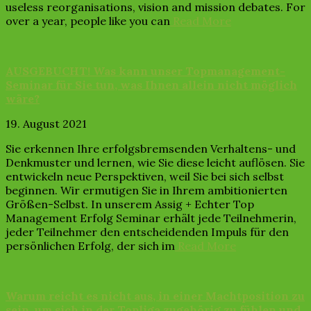
useless reorganisations, vision and mission debates. For
over a year, people like you can
Read More
AUSGEBUCHT! Was kann unser Topmanagement-
Seminar für Sie tun, was Ihnen allein nicht möglich
wäre?
19. August 2021
Sie erkennen Ihre erfolgsbremsenden Verhaltens- und
Denkmuster und lernen, wie Sie diese leicht auflösen. Sie
entwickeln neue Perspektiven, weil Sie bei sich selbst
beginnen. Wir ermutigen Sie in Ihrem ambitionierten
Größen-Selbst. In unserem Assig + Echter Top
Management Erfolg Seminar erhält jede Teilnehmerin,
jeder Teilnehmer den entscheidenden Impuls für den
persönlichen Erfolg, der sich im
Read More
Warum reicht es nicht aus, in einer Machtposition zu
sein, um sich in der Topliga zugehörig zu fühlen und