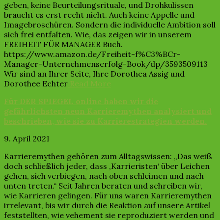
geben, keine Beurteilungsrituale, und Drohkulissen
braucht es erst recht nicht. Auch keine Appelle und
Imagebroschüren. Sondern die individuelle Ambition soll
sich frei entfalten. Wie, das zeigen wir in unserem
FREIHEIT FÜR MANAGER Buch.
https://www.amazon.de/Freiheit-f%C3%BCr-
Manager-Unternehmenserfolg-Book/dp/3593509113
Wir sind an Ihrer Seite, Ihre Dorothea Assig und
Dorothee Echter
Read More
Für DER SPIEGEL online haben wir die
gefährlichsten neun Karrieremythen analysiert und
beschrieben, wie sie zu Karrierestrategien werden.
9. April 2021
Karrieremythen gehören zum Alltagswissen: „Das weiß
doch schließlich jeder, dass ‚Karrieristen‘ über Leichen
gehen, sich verbiegen, nach oben schleimen und nach
unten treten.“ Seit Jahren beraten und schreiben wir,
wie Karrieren gelingen. Für uns waren Karrieremythen
irrelevant, bis wir durch die Reaktion auf unsere Artikel
feststellten, wie vehement sie reproduziert werden und