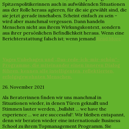
Spitzenpolitikerinnen auch in aufwühlenden Situationen
aus der Rolle heraus agieren, für die sie gewählt sind, die
sie jetzt gerade innehaben. Scheint einfach zu sein –
wird aber manchmal vergessen. Dann handeln
Menschen nicht aus ihrem Wirkungskontext, sondern
aus ihrer persönlichen Befindlichkeit heraus. Wenn eine
Berichterstattung falsch ist; wenn jemand
Read More
Vages Unbehagen und „Das-rede-ich-mir-schön“-
Programme, die miteinander einen inneren Dialog
führen, kennen alle intelligenten, reflektierten,
erfolgsgewohnten Menschen.
26. November 2021
Als Beraterinnen finden wir uns manchmal in
Situationen wieder, in denen Türen geknallt und
Stimmen lauter werden, „bullshit … we have the
experience … we are successful“. Wir bleiben entspannt,
denn wir beraten wieder eine internationale Business
School zu ihrem Topmanagement Programm. Sie