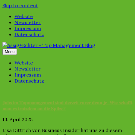
Skip to content
Website
Newsletter
Impressum
Datenschutz
Menu
Website
Newsletter
Impressum
Datenschutz
𝐉𝐨𝐛𝐬 𝐢𝐦 𝐓𝐨𝐩𝐦𝐚𝐧𝐚𝐠𝐞𝐦𝐞𝐧𝐭 𝐬𝐢𝐧𝐝 𝐝𝐞𝐫𝐳𝐞𝐢𝐭 𝐫𝐚𝐫𝐞𝐫 𝐝𝐞𝐧𝐧 𝐣𝐞. 𝐖𝐢𝐞 𝐬𝐜𝐡𝐚𝐟𝐟𝐭
𝐦𝐚𝐧 𝐞𝐬 𝐭𝐫𝐨𝐭𝐳𝐝𝐞𝐦 𝐚𝐧 𝐝𝐢𝐞 𝐒𝐩𝐢𝐭𝐳𝐞?
13. April 2025
Lisa Dittrich von Business Insider hat uns zu diesem