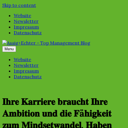
Skip to content
Website
Newsletter
Impressum
Datenschutz
Menu
Website
Newsletter
Impressum
Datenschutz
𝐈𝐡𝐫𝐞 𝐊𝐚𝐫𝐫𝐢𝐞𝐫𝐞 𝐛𝐫𝐚𝐮𝐜𝐡𝐭 𝐈𝐡𝐫𝐞
𝐀𝐦𝐛𝐢𝐭𝐢𝐨𝐧 𝐮𝐧𝐝 𝐝𝐢𝐞 𝐅ä𝐡𝐢𝐠𝐤𝐞𝐢𝐭
𝐳𝐮𝐦 𝐌𝐢𝐧𝐝𝐬𝐞𝐭𝐰𝐚𝐧𝐝𝐞𝐥. 𝐇𝐚𝐛𝐞𝐧