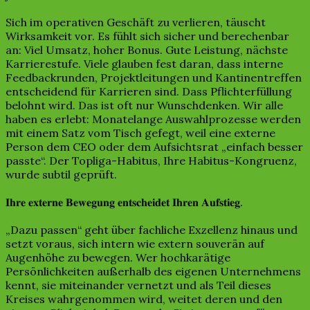
Sich im operativen Geschäft zu verlieren, täuscht
Wirksamkeit vor. Es fühlt sich sicher und berechenbar
an: Viel Umsatz, hoher Bonus. Gute Leistung, nächste
Karrierestufe. Viele glauben fest daran, dass interne
Feedbackrunden, Projektleitungen und Kantinentreffen
entscheidend für Karrieren sind. Dass Pflichterfüllung
belohnt wird. Das ist oft nur Wunschdenken. Wir alle
haben es erlebt: Monatelange Auswahlprozesse werden
mit einem Satz vom Tisch gefegt, weil eine externe
Person dem CEO oder dem Aufsichtsrat „einfach besser
passte“. Der Topliga-Habitus, Ihre Habitus-Kongruenz,
wurde subtil geprüft.
𝐈𝐡𝐫𝐞 𝐞𝐱𝐭𝐞𝐫𝐧𝐞 𝐁𝐞𝐰𝐞𝐠𝐮𝐧𝐠 𝐞𝐧𝐭𝐬𝐜𝐡𝐞𝐢𝐝𝐞𝐭 𝐈𝐡𝐫𝐞𝐧 𝐀𝐮𝐟𝐬𝐭𝐢𝐞𝐠.
„Dazu passen“ geht über fachliche Exzellenz hinaus und
setzt voraus, sich intern wie extern souverän auf
Augenhöhe zu bewegen. Wer hochkarätige
Persönlichkeiten außerhalb des eigenen Unternehmens
kennt, sie miteinander vernetzt und als Teil dieses
Kreises wahrgenommen wird, weitet deren und den